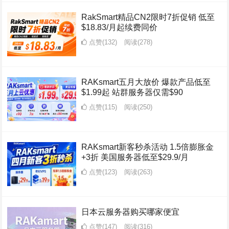
RakSmart精品CN2限时7折促销 低至
$18.83/月起续费同价
点赞(132)
阅读
(278)
RAKsmart五月大放价 爆款产品低至
$1.99起 站群服务器仅需$90
点赞(115)
阅读
(250)
RAKsmart新客秒杀活动 1.5倍膨胀金
+3折 美国服务器低至$29.9/月
点赞(123)
阅读
(263)
日本云服务器购买哪家便宜
点赞(147)
阅读
(316)