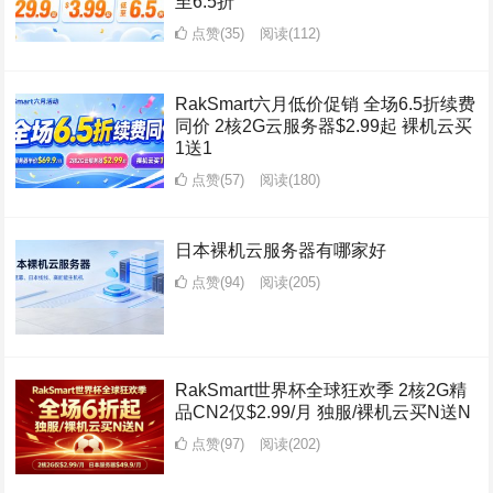
至6.5折
点赞(35)
阅读
(112)
RakSmart六月低价促销 全场6.5折续费
同价 2核2G云服务器$2.99起 裸机云买
1送1
点赞(57)
阅读
(180)
日本裸机云服务器有哪家好
点赞(94)
阅读
(205)
RakSmart世界杯全球狂欢季 2核2G精
品CN2仅$2.99/月 独服/裸机云买N送N
点赞(97)
阅读
(202)