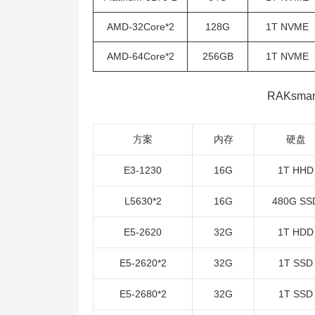
AMD-32Core*2
128G
1T NVME
AMD-64Core*2
256GB
1T NVME
RAKsm
方案
内存
硬盘
E3-1230
16G
1T HHD
L5630*2
16G
480G SS
E5-2620
32G
1T HDD
E5-2620*2
32G
1T SSD
E5-2680*2
32G
1T SSD