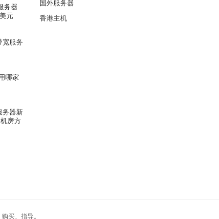
国外服务器
5服务器
1美元
香港主机
大带宽服务
用哪家
云服务器新
谷机房方
、购买、指导。