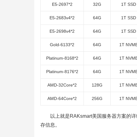
E5-2697*2
32G
1T SSD
E5-2683v4*2
64G
1T SSD
E5-2698v4*2
64G
1T SSD
Gold-6133*2
64G
1T NVM
Platinum-8168*2
64G
1T NVM
Platinum-8176*2
64G
1T NVM
AMD-32Core*2
128G
1T NVM
AMD-64Core*2
256G
1T NVM
以上就是RAKsmart美国服务器方案的
存信息。