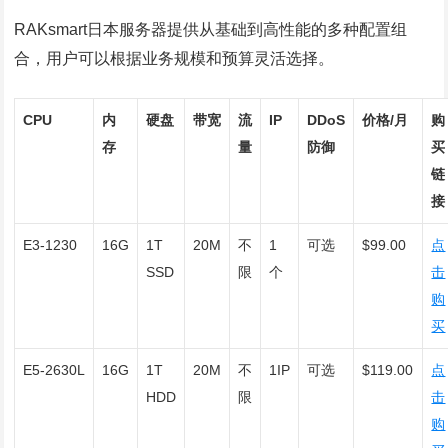
RAKsmart日本服务器提供从基础到高性能的多种配置组
合，用户可以根据业务规模和预算灵活选择。
CPU
内
硬盘
带宽
流
IP
DDoS
价格/月
购
存
量
防御
买
链
接
E3-1230
16G
1T
20M
不
1
可选
$99.00
点
SSD
限
个
击
购
买
E5-2630L
16G
1T
20M
不
1IP
可选
$119.00
点
HDD
限
击
购