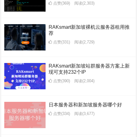
点赞(369)
阅读
(2,303)
RAKsmart新加坡裸机云服务器租用推
荐
点赞(331)
阅读
(2,729)
RAKsmart新加坡站群服务器方案上新
现可支持232个IP
点赞(390)
阅读
(2,004)
日本服务器和新加坡服务器哪个好
点赞(334)
阅读
(3,677)