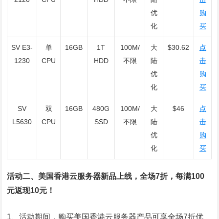
优
购
化
买
SV E3-
单
16GB
1T
100M/
大
$30.62
点
1230
CPU
HDD
不限
陆
击
优
购
化
买
SV
双
16GB
480G
100M/
大
$46
点
L5630
CPU
SSD
不限
陆
击
优
购
化
买
活动二、美国香港云服务器新品上线，全场7折，每满100
元返现10元！
1、活动期间，购买美国香港云服务器产品可享全场7折优