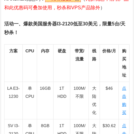
和此优惠码可叠加使用，秒杀和VPS产品除外
）
活动一
、爆款美国服务器I3-2120低至30美元，限量5台/天
秒杀！
方案
CPU
内存
硬盘
带宽/
线
价格/月
购
流量
路
买
地
址
LA E3-
单
16GB
1T
100M/
大
$46
点
1230
CPU
HDD
不限
陆
击
优
购
化
买
SV I3-
单
8GB
1T
100M/
大
$30.62
点
2120
CPU
HDD
不限
陆
击