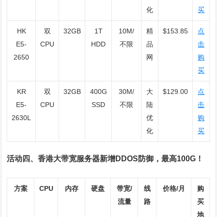
化
买
HK
双
32GB
1T
10M/
精
$153.85
点
E5-
CPU
HDD
不限
品
击
2650
网
购
买
KR
双
32GB
400G
30M/
大
$129.00
点
E5-
CPU
SSD
不限
陆
击
2630L
优
购
化
买
活动四、香港大带宽服务器新增DDOS防御，最高100G！
方案
CPU
内存
硬盘
带宽/
线
价格/月
购
流量
路
买
地