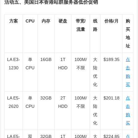
活动五、美国日本香港站群服务器低价促销
方案
CPU
内存
硬盘
带宽/
线
价格/月
购
流量
路
买
地
址
LA E3-
单
16GB
1T
100M/
大
$189.35
点
1230
CPU
HDD
不限
陆
击
优
购
化
买
LA E5-
单
32GB
2T
100M/
大
$201.18
点
2620
CPU
HDD
不限
陆
击
优
购
化
买
LA E5-
双
32GB
1T
100M/
大
$224.85
点