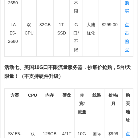
2650
不
购
限
买
LA
双
32GB
1T
G
大陆
$299.00
点
E5-
CPU
SSD
口/
优化
击
2680
不
购
限
买
活动七、美国10G口不限流量服务器，抄底价抢购，5台/天
限量！（不支持硬件升级）
方案
CPU
内存
硬盘
带
线路
价格/
购
宽/
月
买
流量
地
址
SV E5-
双
128GB
4*1T
10G
国际
$999
点