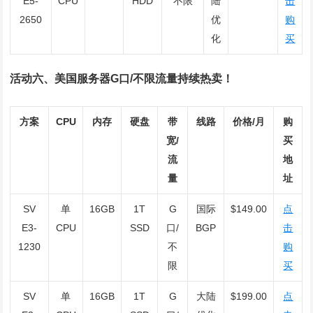
E5-
CPU
HDD
不限
陆
击
2650
优
购
化
买
活动六、美国服务器G口/不限流量持续热卖！
方案
CPU
内存
硬盘
带
线路
价格/月
购
宽/
买
流
地
量
址
SV
单
16GB
1T
G
国际
$149.00
点
E3-
CPU
SSD
口/
BGP
击
1230
不
购
限
买
SV
单
16GB
1T
G
大陆
$199.00
点