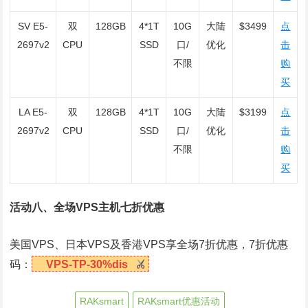
SV E5-
双
128GB
4*1T
10G
大陆
$3499
点
2697v2
CPU
SSD
口/
优化
击
不限
购
买
LA E5-
双
128GB
4*1T
10G
大陆
$3199
点
2697v2
CPU
SSD
口/
优化
击
不限
购
买
活动八、全场VPS主机七折优惠
美国VPS、日本VPS及香港VPS享全场7折优惠，7折优惠
码：
VPS-TP-30%dis
RAKsmart
RAKsmart优惠活动