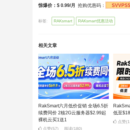
惊爆价：$ 0.99/月
抢购优惠码：
SVVPS51
标签:
RAKsmart
RAKsmart优惠活动
相关文章
RakSmart六月低价促销 全场6.5折
RakS
续费同价 2核2G云服务器$2.99起
低至$1
裸机云买1送1
点赞(1
点赞(57)
阅读
(180)