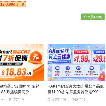
2-0.99dis
点赞(339)
mart精品CN2限时7折促销
RAKsmart五月大放价 爆款产品低
8.83/月起续费同价
至$1.99起 站群服务器仅需$90
32)
阅读
(278)
点赞(116)
阅读
(251)