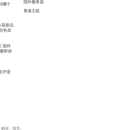
国外服务器
PS哪个
香港主机
服务器新品
低价热卖
促 国外
注册即得
生IP是
、购买、指导。