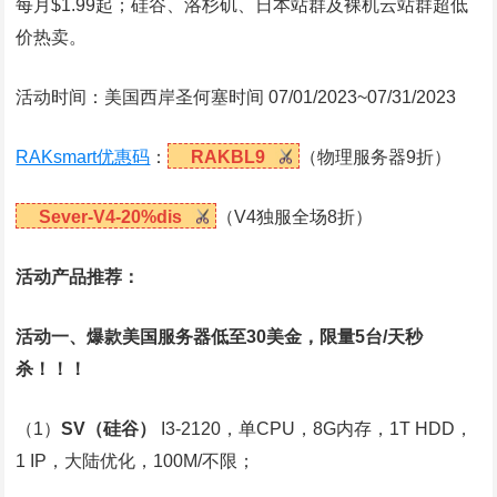
每月$1.99起；硅谷、洛杉矶、日本站群及裸机云站群超低
价热卖。
活动时间：美国西岸圣何塞时间 07/01/2023~07/31/2023
RAKsmart优惠码
：
RAKBL9
（物理服务器9折）
Sever-V4-20%dis
（V4独服全场8折）
活动产品推荐：
活动一、爆款美国服务器低至30美金，限量5台/天秒
杀！！！
（1）
SV
（硅谷）
I3-2120，单CPU，8G内存，1T HDD，
1 IP，大陆优化，100M/不限；