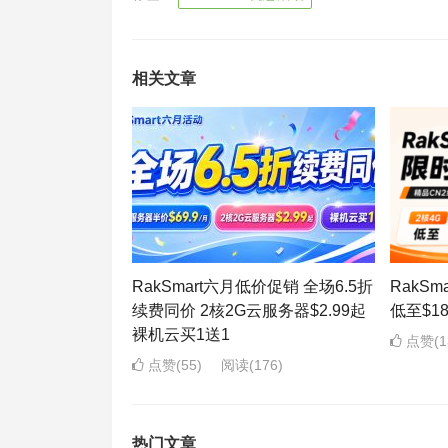
相关文章
RakSmart六月低价促销 全场6.5折
RakS
续费同价 2核2G云服务器$2.99起
低至$1
裸机云买1送1
点赞(1
点赞(55)
阅读
(176)
热门文章