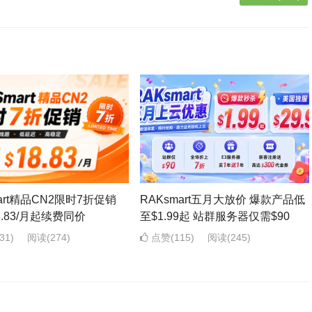
mart精品CN2限时7折促销
RAKsmart五月大放价 爆款产品低
8.83/月起续费同价
至$1.99起 站群服务器仅需$90
31)
阅读
(274)
点赞(115)
阅读
(245)