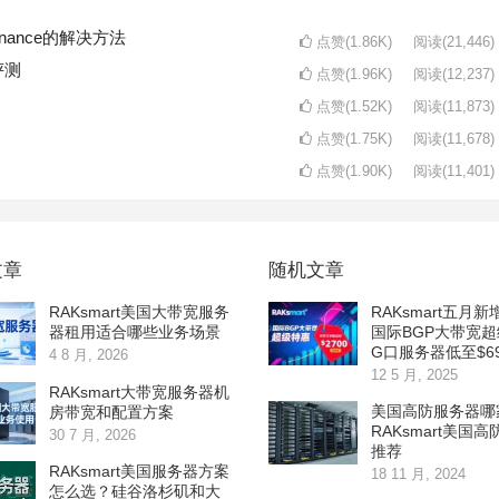
intenance的解决方法
点赞(1.86K)
阅读
(21,446)
评测
点赞(1.96K)
阅读
(12,237)
点赞(1.52K)
阅读
(11,873)
点赞(1.75K)
阅读
(11,678)
点赞(1.90K)
阅读
(11,401)
文章
随机文章
RAKsmart美国大带宽服务
RAKsmart五月
器租用适合哪些业务场景
国际BGP大带宽
G口服务器低至$69
4 8 月, 2026
12 5 月, 2025
RAKsmart大带宽服务器机
美国高防服务器哪
房带宽和配置方案
RAKsmart美国
30 7 月, 2026
推荐
RAKsmart美国服务器方案
18 11 月, 2024
怎么选？硅谷洛杉矶和大