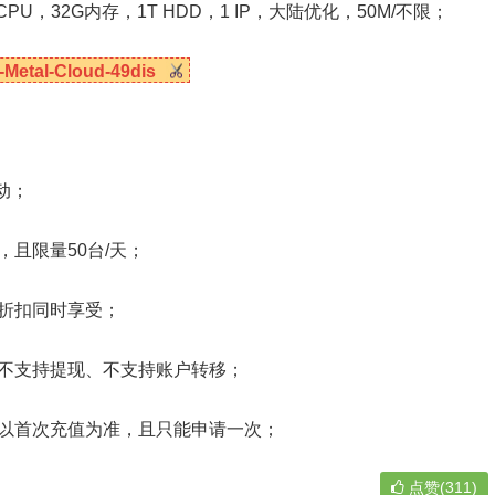
单CPU，32G内存，1T HDD，1 IP，大陆优化，50M/不限；
-Metal-Cloud-49dis
动；
且限量50台/天；
他折扣同时享受；
不支持提现、不支持账户转移；
，以首次充值为准，且只能申请一次；
点赞(311)