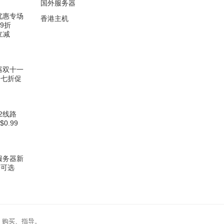
国外服务器
务优惠专场
香港主机
9折
立减
务器双十一
场七折促
N2线路
0.99
云服务器新
房可选
、购买、指导。