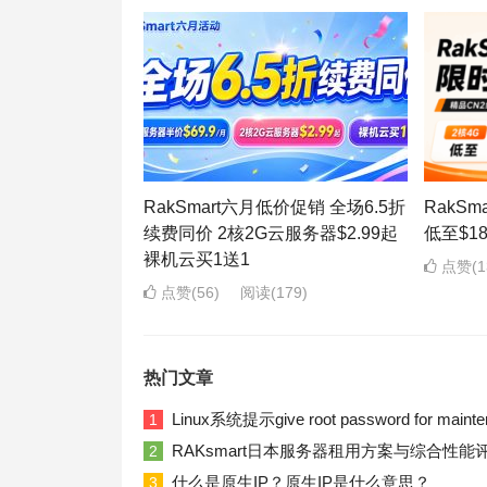
RakSmart六月低价促销 全场6.5折
RakS
续费同价 2核2G云服务器$2.99起
低至$1
裸机云买1送1
点赞(1
点赞(56)
阅读
(179)
热门文章
Linux系统提示give root password for ma
1
RAKsmart日本服务器租用方案与综合性能
2
什么是原生IP？原生IP是什么意思？
3