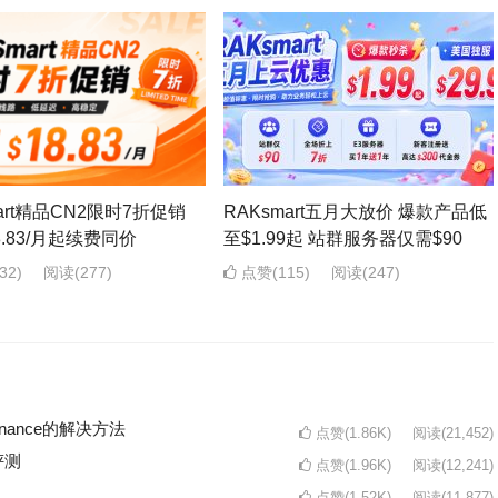
mart精品CN2限时7折促销
RAKsmart五月大放价 爆款产品低
8.83/月起续费同价
至$1.99起 站群服务器仅需$90
32)
阅读
(277)
点赞(115)
阅读
(247)
intenance的解决方法
点赞(1.86K)
阅读
(21,452)
评测
点赞(1.96K)
阅读
(12,241)
点赞(1.52K)
阅读
(11,877)