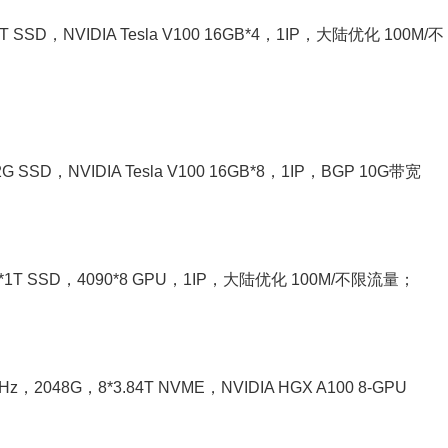
1T SSD，NVIDIA Tesla V100 16GB*4，1IP，大陆优化 100M/不
2G SSD，NVIDIA Tesla V100 16GB*8，1IP，BGP 10G带宽
2*1T SSD，4090*8 GPU，1IP，大陆优化 100M/不限流量；
0GHz，2048G，8*3.84T NVME，NVIDIA HGX A100 8-GPU