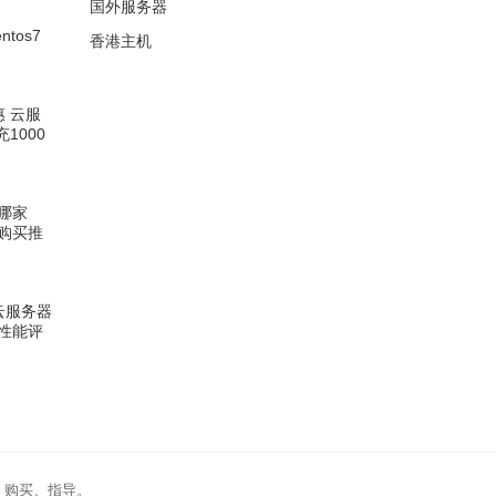
国外服务器
ntos7
香港主机
惠 云服
充1000
哪家
购买推
坡云服务器
性能评
、购买、指导。