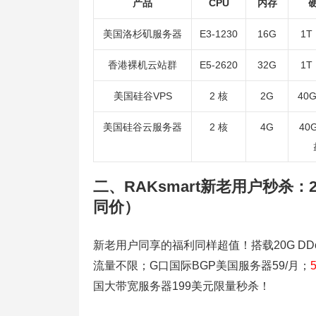
产品
CPU
内存
美国洛杉矶服务器
E3-1230
16G
1T
香港裸机云站群
E5-2620
32G
1T
美国硅谷VPS
2 核
2G
40G
美国硅谷云服务器
2 核
4G
40
二、RAKsmart新老用户秒杀：2
同价）
新老用户同享的福利同样超值！搭载20G DDo
流量不限；G口国际BGP美国服务器59/月；
国大带宽服务器199美元限量秒杀！