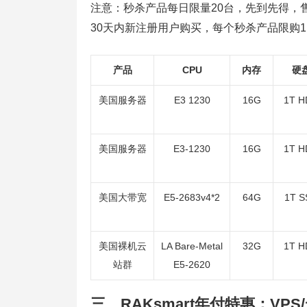
注意：秒杀产品每日限量20台，先到先得，
30天内新注册用户购买，每个秒杀产品限购
产品
CPU
内存
硬
美国服务器
E3 1230
16G
1T H
美国服务器
E3-1230
16G
1T H
美国大带宽
E5-2683v4*2
64G
1T S
美国裸机云
LA Bare-Metal
32G
1T H
站群
E5-2620
三、RAKsmart年付特惠：VPS/