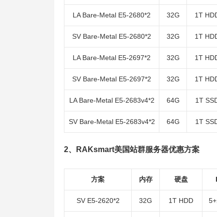
LA Bare-Metal E5-2680*2
32G
1T HD
SV Bare-Metal E5-2680*2
32G
1T HD
LA Bare-Metal E5-2697*2
32G
1T HD
SV Bare-Metal E5-2697*2
32G
1T HD
LA Bare-Metal E5-2683v4*2
64G
1T SS
SV Bare-Metal E5-2683v4*2
64G
1T SS
2、RAKsmart美国站群服务器优惠方案
方案
内存
硬盘
SV E5-2620*2
32G
1T HDD
5+