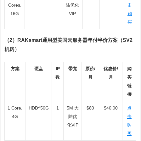
Cores,
陆优化
击
16G
VIP
购
买
（2）RAKsmart通用型美国云服务器年付半价方案（SV2
机房）
方案
硬盘
IP
带宽
原价/
优惠价/
购
数
月
月
买
链
接
1 Core,
HDD^50G
1
5M 大
$80
$40.00
点
4G
陆优
击
化VIP
购
买