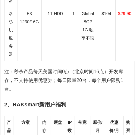
器
洛
E3
1T HDD
1
Global
$104
$29.90
杉
1230/16G
BGP
矶
1G 独
服
享不限
务
器
注：秒杀产品每天美国时间0点（北京时间16点）开发库
存，不支持使用优惠券；每日限量20台，每个用户限购1
台。
2、RAKsmart新用户福利
产
方案
内
硬盘
IP
带宽
原价/
优惠
购
品
存
数
月
价/月
买