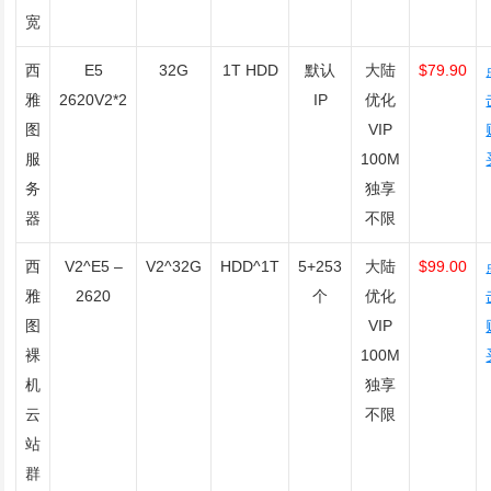
宽
西
E5
32G
1T HDD
默认
大陆
$79.90
雅
2620V2*2
IP
优化
图
VIP
服
100M
务
独享
器
不限
西
V2^E5 –
V2^32G
HDD^1T
5+253
大陆
$99.00
雅
2620
个
优化
图
VIP
裸
100M
机
独享
云
不限
站
群