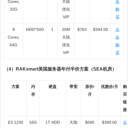
Cores,
大陆
击
32G
优化
购
VIP
买
8
HDD^50G
1
20M
$783
$394.00
点
Cores,
大陆
击
64G
优化
购
VIP
买
（4）RAKsmart美国服务器年付半价方案（SEA机房）
方案
内
硬盘
带宽
原价/
优惠价/月
购
存
月
买
链
接
E3 1230
16G
1T HDD
大陆
$590
$399.00
点