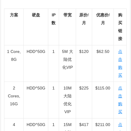
方案
硬盘
IP
带宽
原价/
优惠价/
购
数
月
月
买
链
接
1 Core,
HDD^50G
1
5M 大
$120
$62.50
点
8G
陆优
击
化VIP
购
买
2
HDD^50G
1
10M
$225
$115.00
点
Cores,
大陆
击
16G
优化
购
VIP
买
4
HDD^50G
1
15M
$417
$211.00
点