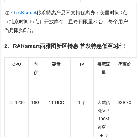
注：
RAKsmart
秒杀特惠产品不支持优惠券；美国时间0点
（北京时间16点）开放库存，且每日限量20台，每个用户
当月限购5台。
2、RAKsmart西雅图新区特惠 首发特惠低至3折！
CPU
内
硬盘
IP
带宽流
优惠价
存
量
E3 1230
16G
1T HDD
1 个
大陆优
$29.90
化VIP
100M
独享，
不限