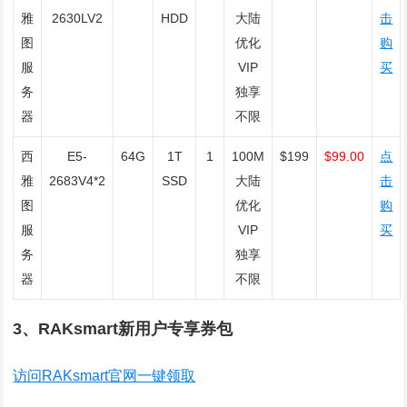
雅
2630LV2
HDD
大陆
击
图
优化
购
服
VIP
买
务
独享
器
不限
西
E5-
64G
1T
1
100M
$199
$99.00
点
雅
2683V4*2
SSD
大陆
击
图
优化
购
服
VIP
买
务
独享
器
不限
3、RAKsmart新用户专享券包
访问RAKsmart官网一键领取