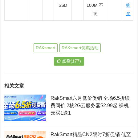
SSD
100M 不
购
限
买
RAKsmart
RAKsmart优惠活动
点赞(177)
相关文章
RakSmart六月低价促销 全场6.5折续
费同价 2核2G云服务器$2.99起 裸机
云买1送1
RakSmart精品CN2限时7折促销 低至