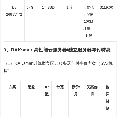
E5
64G
1T SSD
1 个
大陆优
$119.00
2683V4*2
化VIP
100M
独享，
不限
3、RAKsmart高性能云服务器/独立服务器年付特惠
（1）RAKsmart计算型美国云服务器年付半价方案（SV2机
房）
方案
硬盘
IP
带宽
原价/
优惠价/
购
数
月
月
买
链
接