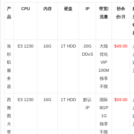
产
CPU
内存
硬盘
IP
带宽/
秒杀
品
流量
价/月
洛
E3 1230
16G
1T HDD
20G
大陆
$49.00
杉
DDoS
优化
矶
VIP
服
100M
务
独享
器
不限
西
E3 1230
16G
1T HDD
默认
国际
$59.00
雅
IP
BGP
图
1G
大
独享
带
不限