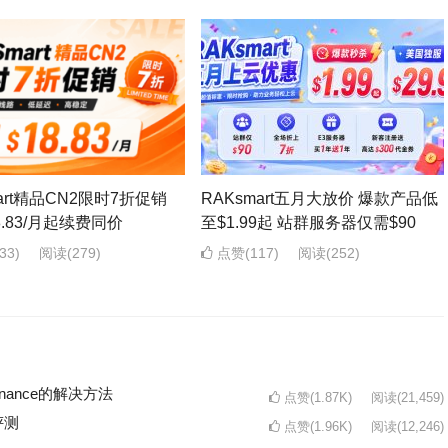
mart精品CN2限时7折促销
RAKsmart五月大放价 爆款产品低
8.83/月起续费同价
至$1.99起 站群服务器仅需$90
33)
阅读
(279)
点赞(117)
阅读
(252)
intenance的解决方法
点赞(1.87K)
阅读
(21,459)
评测
点赞(1.96K)
阅读
(12,246)