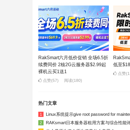
RakSmart六月低价促销 全场6.5折
RakS
续费同价 2核2G云服务器$2.99起
低至$1
裸机云买1送1
点赞(1
点赞(57)
阅读
(180)
热门文章
Linux系统提示give root password for ma
1
RAKsmart日本服务器租用方案与综合性能
2