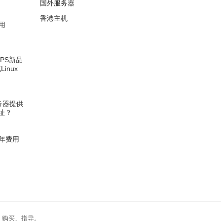
国外服务器
香港主机
用
VPS新品
Linux
服务器提供
址？
年费用
、购买、指导。