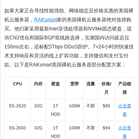
如果大家正在寻找性能强劲、网络稳定且价格实惠的美国裸
机云服务器，
RAKsmart
家的美国裸机云服务器绝对值得购
买。他们家采用最新Intel至强处理器和NVMe固态硬盘，提
供CN2优化和国际BGP双线路选择，实测国内访问延迟仅
150ms左右，还标配5Tbps DDoS防护。7×24小时的快速技
术支持响应和灵活的线上扩容功能，支持微信和支付宝付
款。以下是RAKsmart美国裸机云服务器部分配置方案：
CPU
内存
硬盘
宽带
流量
价格/
产品链
月
接
E5-2620
32G
1T
100M
不限
$89
点击查
HDD
看
E5-2650
32G
1T
100M
不限
$94
点击查
HDD
看