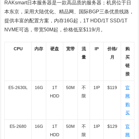
RAKsmart日本服务器是一款高品质的服务器；机房位于日
本东京，采用大陆优化、精品网、国际BGP三条优质线路，
提供丰富的配置方案，内存16G起，1T HDD/1T SSD/1T
NVME可选，带宽50M起，价格低至$119/月。
CPU
内存
硬盘
宽带
流
IP
价格/
购
量
月
买
链
接
E5-2630L
16G
1T
50M
不
1IP
$119
官
HDD
限
网
购
买
E5-2680
16G
1T
50M
不
1IP
$129
官
HDD
限
网