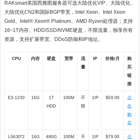
RAKsmart美国西雅图服务器可选大陆优化VIP、大陆优化、
大陆优化CN2和国际BGP带宽，Intel Xeon、Intel Xeon
Gold、Intel® Xeon® Platinum、AMD Ryzen处理器；支持
16~1T内存、HDD/SSD/NVME硬盘，不限流量，独享所有
资源，支持扩展带宽、DDoS防御和IP地址。
CPU
内存
硬盘
宽带
流
IP
价格/月
购
量
买
链
接
E3-1230
16G
1T
100M
不
1IP
$59.00
点
HDD
限
击
购
买
L5630*2
16G
480G
100M
不
1IP
$79.00
点