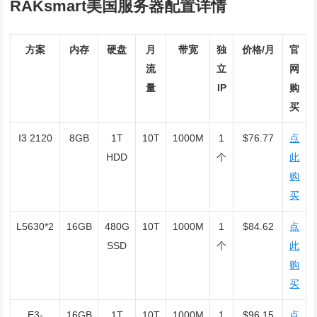
RAKsmart美国服务器配置详情
方案
内存
硬盘
月
带宽
独
价格/月
官
流
立
网
量
IP
购
买
I3 2120
8GB
1T
10T
1000M
1
$76.77
点
HDD
个
此
购
买
L5630*2
16GB
480G
10T
1000M
1
$84.62
点
SSD
个
此
购
买
E3-
16GB
1T
10T
1000M
1
$96.15
点