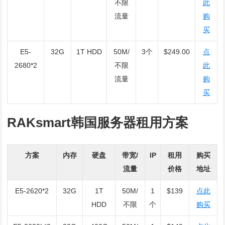
不限
此
流量
购
买
E5-
32G
1T HDD
50M/
3个
$249.00
点
2680*2
不限
此
流量
购
买
RAKsmart韩国服务器租用方案
方案
内存
硬盘
带宽/
IP
租用
购买
流量
价格
地址
E5-2620*2
32G
1T
50M/
1
$139
点此
HDD
不限
个
购买