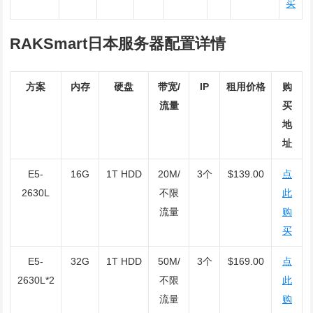
买
RAKSmart日本服务器配置详情
方案
内存
硬盘
带宽/
IP
租用价格
购
流量
买
地
址
E5-
16G
1T HDD
20M/
3个
$139.00
点
2630L
不限
此
流量
购
买
E5-
32G
1T HDD
50M/
3个
$169.00
点
2630L*2
不限
此
流量
购