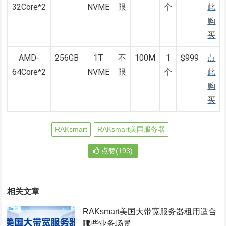
32Core*2
NVME
限
个
此
购
买
AMD-
256GB
1T
不
100M
1
$999
点
64Core*2
NVME
限
个
此
购
买
RAKsmart
RAKsmart美国服务器
点赞(193)
相关文章
RAKsmart美国大带宽服务器租用适合
哪些业务场景