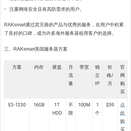
注重网络安全且有高防需求的用户。
RAKsmart通过其完善的产品与优秀的服务，在用户中积累
了良好的口碑，成为许多海外服务器租用客户的选择。
三、RAKsmart美国服务器方案
方案
内存
硬盘
月
带宽
独
价
官
流
立
格/
网
量
IP
月
购
买
E3-1230
16GB
1T
不
100M
1
$59
点
HDD
限
个
此
购
买