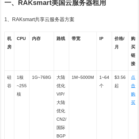
一、RAKsmart美国云服务器租用
1、RAKsmart共享云服务器方案
机
CPU
内存
路线
带宽
IP
价格/
购
房
月
买
链
接
硅
1核
1G~768G
大陆
1M~5000M
1~64
$3.56
点
谷
~255
优化
个
起
击
核
VIP/
购
大陆
买
优化
CN2/
国际
BGP