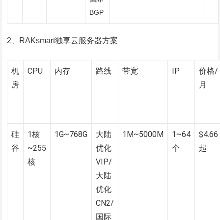
BGP
2、RAKsmart独享云服务器方案
机
CPU
内存
路线
带宽
IP
价格/
房
月
硅
1核
1G~768G
大陆
1M~5000M
1~64
$4.66
谷
~255
优化
个
起
核
VIP/
大陆
优化
CN2/
国际