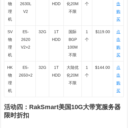
物
2630L
HDD
化20M
个
击
理
V2
不限
购
机
买
SV
E5-
32G
1T
国际
1
$119.00
点
物
2620
HDD
BGP
个
击
理
V2×2
100M
购
机
不限
买
HK
E5-
32G
1T
大陆优
1
$144.00
点
物
2650×2
HDD
化20M
个
击
理
不限
购
机
买
活动四：RakSmart美国10G大带宽服务器
限时折扣