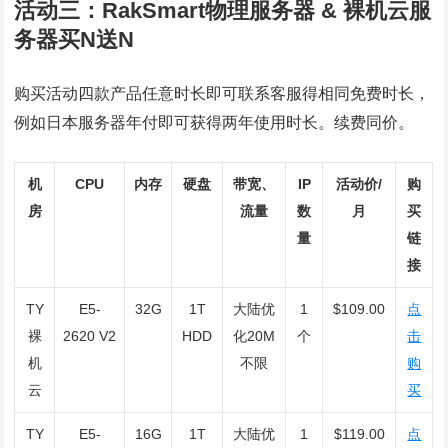
活动三：RakSmart物理服务器 & 裸机云服
务器买N送N
购买活动四款产品任意时长即可联系客服得相同免费时长，
例如日本服务器年付即可获得两年使用时长。续费同价。
机
CPU
内存
硬盘
带宽、
IP
活动价/
购
房
流量
数
月
买
量
链
接
TY
E5-
32G
1T
大陆优
1
$109.00
点
裸
2620 V2
HDD
化20M
个
击
机
不限
购
云
买
TY
E5-
16G
1T
大陆优
1
$119.00
点