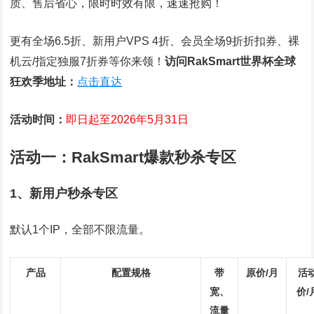
质、售后省心，限时时效有限，速速抢购！
更有全场6.5折、新用户VPS 4折、会员全场9折折扣券、裸
机云/指定独服7折券等你来领！
访问RakSmart世界杯全球
狂欢季地址：
点击直达
活动时间：
即日起至2026年5月31日
活动一：RakSmart爆款秒杀专区
1、新用户秒杀专区
默认1个IP，全部不限流量。
产品
配置规格
带
原价/月
活
宽、
价/
流量