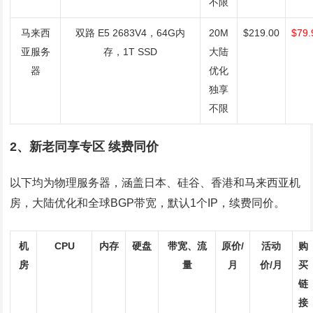
不限
马来西
双路 E5 2683V4，64G内
20M
$219.00
$79.
亚服务
存，1T SSD
大陆
器
优化
独享
不限
2、新老同享专区 续费同价
以下均为物理服务器，涵盖日本、硅谷、香港和马来西亚机
房，大陆优化和全球BGP带宽，默认1个IP，续费同价。
机
CPU
内存
硬盘
带宽、流
原价/
活动
购
房
量
月
价/月
买
链
接