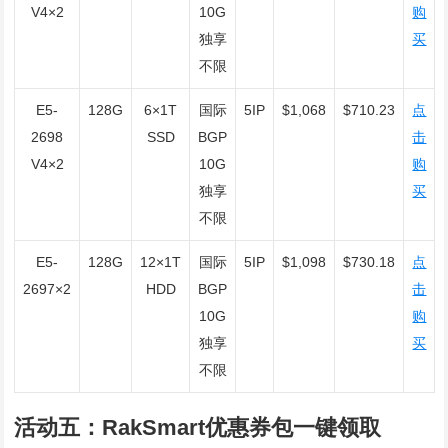
V4×2
10G
购
独享
买
不限
E5-
128G
6×1T
国际
5IP
$1,068
$710.23
点
2698
SSD
BGP
击
V4×2
10G
购
独享
买
不限
E5-
128G
12×1T
国际
5IP
$1,098
$730.18
点
2697×2
HDD
BGP
击
10G
购
独享
买
不限
活动五：RakSmart优惠券包一键领取