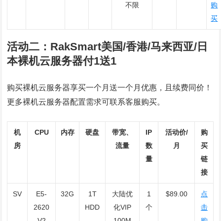
不限
购
买
活动二：RakSmart美国/香港/马来西亚/日
本裸机云服务器付1送1
购买裸机云服务器享买一个月送一个月优惠，且续费同价！
更多裸机云服务器配置需求可联系客服购买。
机
CPU
内存
硬盘
带宽、
IP
活动价/
购
房
流量
数
月
买
量
链
接
SV
E5-
32G
1T
大陆优
1
$89.00
点
2620
HDD
化VIP
个
击
V2
100M
购