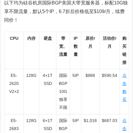
以下均为硅谷机房国际BGP美国大带宽服务器，标配10G独
享不限流量，默认5个IP，6.7折后价格低至$109/月，续费
同价！
CPU
内存
硬盘
带
IP
原价/
活动价/
购
宽、
数
月
月
买
流量
量
链
接
E5-
128G
4×1T
国际
5IP
$888
$590.54
点
2620
SSD
BGP
击
V2×2
10G
购
独享
买
不限
E5-
128G
6×1T
国际
5IP
$1,018
$687.03
点
2683
SSD
BGP
击