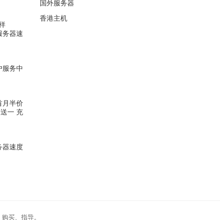
国外服务器
香港主机
样
矶服务器速
客户服务中
器首月半价
送一 充
服务器速度
、购买、指导。