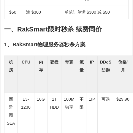
$50
满 $300
单笔订单满 $300 减 $50
一、RakSmart限时秒杀 续费同价
1、RakSmart物理服务器秒杀方案
机
CPU
内
硬盘
带宽
流
IP
DDoS
价格/
房
存
量
防御
月
西
E3-
16G
1T
100M
不
1IP
可选
$29.90
雅
1230
HDD
独享
限
图
SEA