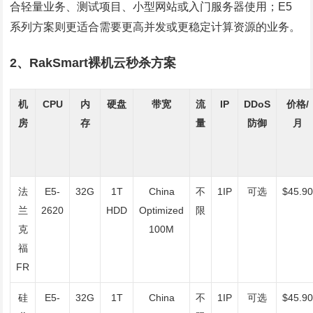
合轻量业务、测试项目、小型网站或入门服务器使用；E5
系列方案则更适合需要更高并发或更稳定计算资源的业务。
2、RakSmart裸机云秒杀方案
机
CPU
内
硬盘
带宽
流
IP
DDoS
价格/
房
存
量
防御
月
法
E5-
32G
1T
China
不
1IP
可选
$45.9
兰
2620
HDD
Optimized
限
克
100M
福
FR
硅
E5-
32G
1T
China
不
1IP
可选
$45.9