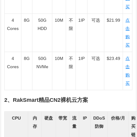
买
4
8G
50G
10M
不
1IP
可选
$21.99
点
Cores
HDD
限
击
购
买
4
8G
50G
10M
不
1IP
可选
$23.49
点
Cores
NVMe
限
击
购
买
2、RakSmart精品CN2裸机云方案
CPU
内
硬盘
带宽
流
IP
DDoS
价格/月
购
存
量
防御
买
链