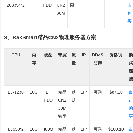
2683v4*2
HDD
CN2
限
击
30M
购
买
3、RakSmart精品CN2物理服务器方案
CPU
内
硬盘
带宽
流
IP
DDoS
价格/月
存
量
防御
E3-1230
16G
1T
精品
默
1IP
可选
$87.10
HDD
CN2
认
30M
独享
L5630*2
16G
480G
精品
默
1IP
可选
$100.10