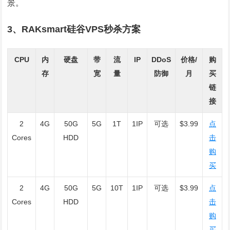
景。
3、RAKsmart硅谷VPS秒杀方案
CPU
内
硬盘
带
流
IP
DDoS
价格/
购
存
宽
量
防御
月
买
链
接
2
4G
50G
5G
1T
1IP
可选
$3.99
点
Cores
HDD
击
购
买
2
4G
50G
5G
10T
1IP
可选
$3.99
点
Cores
HDD
击
购
买