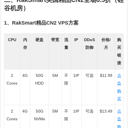
谷机房）
1、RakSmart精品CN2 VPS方案
CPU
内
硬盘
带宽
流
IP
DDoS
价格/
购
存
量
防御
月
买
链
接
2
4G
50G
5M
不
1IP
可选
$11.99
点
Cores
HDD
限
击
购
买
2
4G
50G
5M
不
1IP
可选
$13.49
点
Cores
NVMe
限
击
购