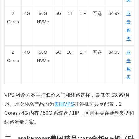
2
4G
50G
5G
1T
1IP
可选
$4.99
点
Cores
NVMe
击
购
买
2
4G
50G
5G
10T
1IP
可选
$4.99
点
Cores
NVMe
击
购
买
VPS 秒杀方案主打低价入门和线路选择，最低仅 $3.99/月
起。此次秒杀产品均为
美国VPS
硅谷机房共享配置，2
Cores / 4G 内存 / 50G 系统盘 / 1IP，区别主要在硬盘类型和
线路流量方案。
二、RakSmart美国精品CN2全场6.5折（硅