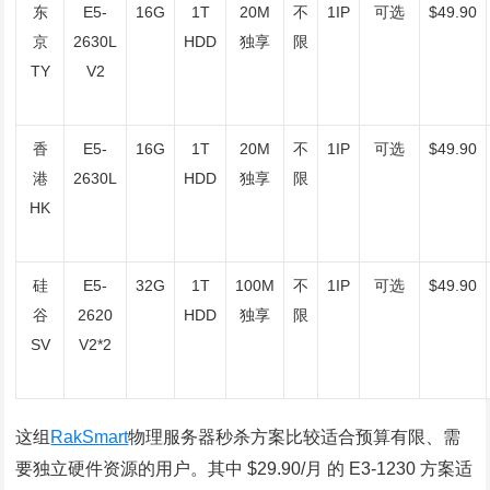
东
E5-
16G
1T
20M
不
1IP
可选
$49.90
京
2630L
HDD
独享
限
TY
V2
香
E5-
16G
1T
20M
不
1IP
可选
$49.90
港
2630L
HDD
独享
限
HK
硅
E5-
32G
1T
100M
不
1IP
可选
$49.90
谷
2620
HDD
独享
限
SV
V2*2
这组
RakSmart
物理服务器秒杀方案比较适合预算有限、需
要独立硬件资源的用户。其中 $29.90/月 的 E3-1230 方案适