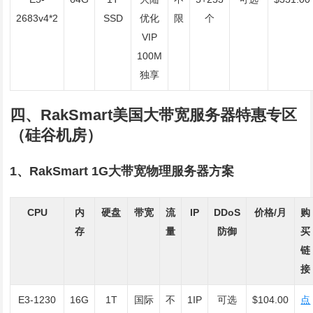
2683v4*2
SSD
优化
限
个
VIP
100M
独享
四、RakSmart美国大带宽服务器特惠专区
（硅谷机房）
1、RakSmart 1G大带宽物理服务器方案
CPU
内
硬盘
带宽
流
IP
DDoS
价格/月
购
存
量
防御
买
链
接
E3-1230
16G
1T
国际
不
1IP
可选
$104.00
点