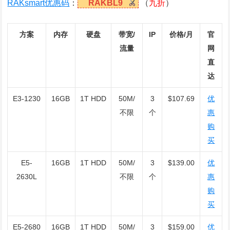
RAKsmart优惠码
：
RAKBL9
（
九折
）
方案
内存
硬盘
带宽/
IP
价格/月
官
流量
网
直
达
E3-1230
16GB
1T HDD
50M/
3
$107.69
优
不限
个
惠
购
买
E5-
16GB
1T HDD
50M/
3
$139.00
优
2630L
不限
个
惠
购
买
E5-2680
16GB
1T HDD
50M/
3
$159.00
优