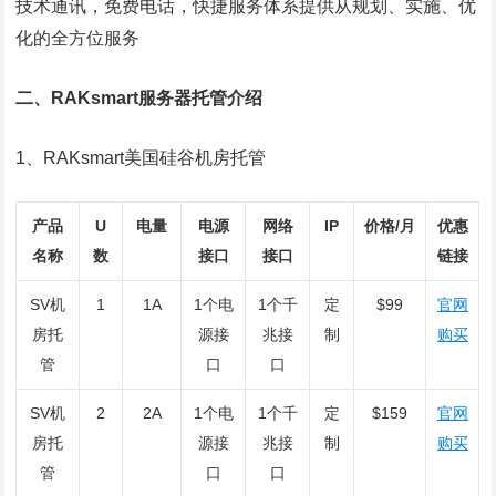
技术通讯，免费电话，快捷服务体系提供从规划、实施、优
化的全方位服务
二、RAKsmart服务器托管介绍
1、RAKsmart美国硅谷机房托管
产品
U
电量
电源
网络
IP
价格/月
优惠
名称
数
接口
接口
链接
SV机
1
1A
1个电
1个千
定
$99
官网
房托
源接
兆接
制
购买
管
口
口
SV机
2
2A
1个电
1个千
定
$159
官网
房托
源接
兆接
制
购买
管
口
口