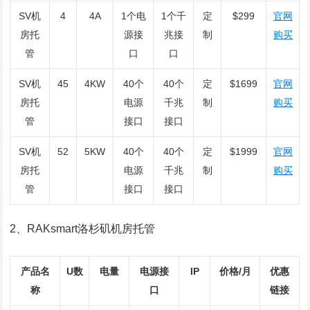
SV机
4
4A
1个电
1个千
定
$299
官网
房托
源接
兆接
制
购买
管
口
口
SV机
45
4KW
40个
40个
定
$1699
官网
房托
电源
千兆
制
购买
管
接口
接口
SV机
52
5KW
40个
40个
定
$1999
官网
房托
电源
千兆
制
购买
管
接口
接口
2、RAKsmart洛杉矶机房托管
产品名
U数
电量
电源接
IP
价格/月
优惠
称
口
链接