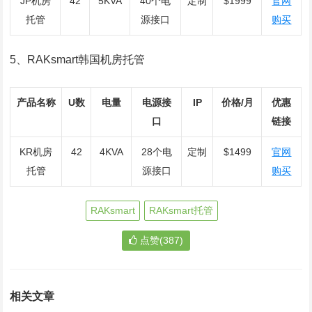
JP机房
42
5KVA
40个电
定制
$1999
官网
托管
源接口
购买
5、RAKsmart韩国机房托管
产品名称
U数
电量
电源接
IP
价格/月
优惠
口
链接
KR机房
42
4KVA
28个电
定制
$1499
官网
托管
源接口
购买
RAKsmart
RAKsmart托管
点赞(387)
相关文章