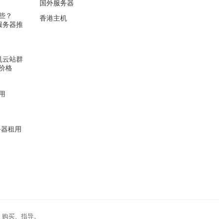
国外服务器
些？
香港主机
云服务器推
裸机云站群
价格
用
服务器租用
、购买、指导。