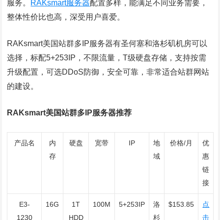
服务。
RAKsmart服务器
配置多样，能满足不同业务需要，
整体性价比也高，深受用户喜爱。
RAKsmart美国站群多IP服务器有圣何塞和洛杉矶机房可以
选择，标配5+253IP，不限流量，T级硬盘存储，支持按需
升级配置，可选DDoS防御，安全可靠，非常适合站群网站
的建设。
RAKsmart美国站群多IP服务器推荐
产品名
内
硬盘
宽带
IP
地
价格/月
优
存
域
惠
链
接
E3-
16G
1T
100M
5+253IP
洛
$153.85
点
1230
HDD
杉
击