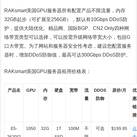
RAKsmart美国GPU服务器所有配置产品不限流量，内存
32GB起步（可扩展至256GB），默认有10Gbps DDoS防
护，提供大陆优化、精品网、国际BGP、CN2 Only四种网
络带宽类型可以选择，可以按需升级网络带宽大小，包括G
口大带宽。为了网站和服务器安全性考虑，建议您配置服务
器时，增加DDoS防御值，最高可达300Gbps DDoS防护。
RAKsmart美国GPU服务器租用价格表：
产品名
GPU
内
硬盘
宽带
流
DDOS
原价/月
优
存
量
防御
惠
链
接
E5-
1050
32G
1T
100M
不
可选
$199.85
点
2620*2
SSD
限
击