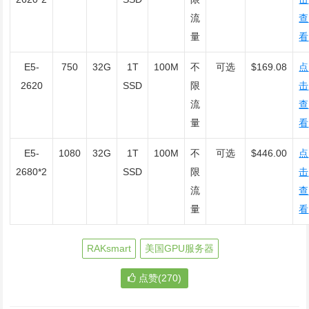
流
查
量
看
E5-
750
32G
1T
100M
不
可选
$169.08
点
2620
SSD
限
击
流
查
量
看
E5-
1080
32G
1T
100M
不
可选
$446.00
点
2680*2
SSD
限
击
流
查
量
看
RAKsmart
美国GPU服务器
点赞(270)