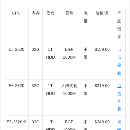
CPU
内存
硬盘
宽带
流
价格/月
产
量
品
链
接
E5-2620
32G
1T
BGP
不
$159.00
点
HDD
1000M
限
击
查
看
E5-2620
32G
1T
大陆优化
不
$219.00
点
HDD
1000M
限
击
查
看
E5-2620*2
32G
1T
BGP
不
$249.00
点
HDD
1000M
限
击