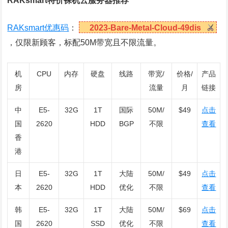
RAKsmart特价裸机云服务器推荐
RAKsmart优惠码
：
2023-Bare-Metal-Cloud-49dis
，仅限新顾客，标配50M带宽且不限流量。
机
CPU
内存
硬盘
线路
带宽/
价格/
产品
房
流量
月
链接
中
E5-
32G
1T
国际
50M/
$49
点击
国
2620
HDD
BGP
不限
查看
香
港
日
E5-
32G
1T
大陆
50M/
$49
点击
本
2620
HDD
优化
不限
查看
韩
E5-
32G
1T
大陆
50M/
$69
点击
国
2620
SSD
优化
不限
查看