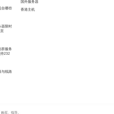
国外服务器
器适合哪些
香港主机
服务器限时
低至
坡站群服务
持232
升级与线路
、购买、指导。