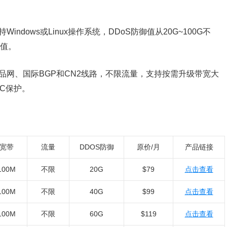
indows或Linux操作系统，DDoS防御值从20G~100G不
御值。
、精品网、国际BGP和CN2线路，不限流量，支持按需升级带宽大
C保护。
宽带
流量
DDOS防御
原价/月
产品链接
100M
不限
20G
$79
点击查看
100M
不限
40G
$99
点击查看
100M
不限
60G
$119
点击查看