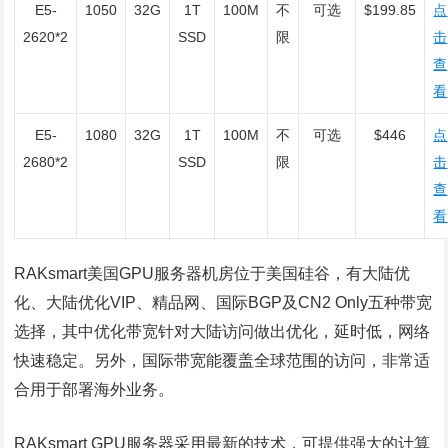
E5-
1050
32G
1T
100M
不
可选
$199.85
点
2620*2
SSD
限
击
查
看
E5-
1080
32G
1T
100M
不
可选
$446
点
2680*2
SSD
限
击
查
看
RAKsmart美国GPU服务器机房位于美国硅谷，有大陆优
化、大陆优化VIP、精品网、国际BGP及CN2 Only五种带宽
选择，其中优化带宽针对大陆访问做出优化，延时低，网络
快速稳定。另外，国际带宽能覆盖全球范围的访问，非常适
合用于部署海外业务。
RAKsmart GPU服务器采用最新的技术，可提供强大的计算