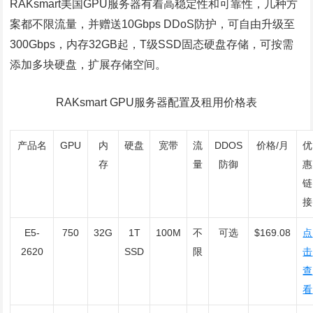
RAKsmart美国GPU服务器有着高稳定性和可靠性，几种方
案都不限流量，并赠送10Gbps DDoS防护，可自由升级至
300Gbps，内存32GB起，T级SSD固态硬盘存储，可按需
添加多块硬盘，扩展存储空间。
RAKsmart GPU服务器配置及租用价格表
产品名
GPU
内
硬盘
宽带
流
DDOS
价格/月
优
存
量
防御
惠
链
接
E5-
750
32G
1T
100M
不
可选
$169.08
点
2620
SSD
限
击
查
看