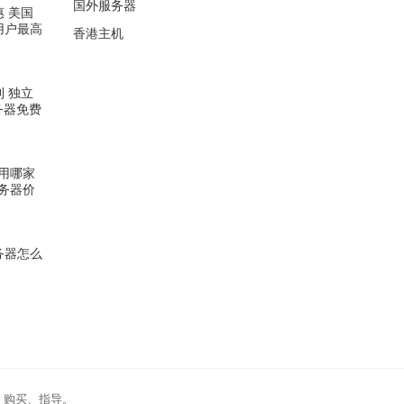
国外服务器
惠 美国
新用户最高
香港主机
利 独立
务器免费
用哪家
务器价
服务器怎么
、购买、指导。