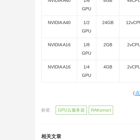
NVIDIA A40
1/6
8GB
4vCP
GPU
NVIDIA A40
1/2
24GB
12vCP
GPU
NVIDIA A16
1/8
2GB
2vCP
GPU
NVIDIA A16
1/4
4GB
2vCP
GPU
《
点
标签:
GPU云服务器
RAKsmart
相关文章