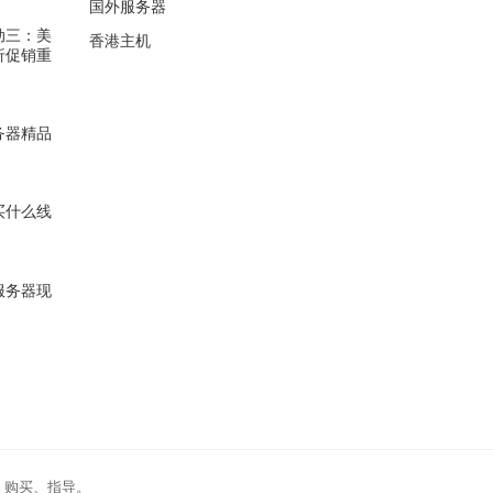
国外服务器
活动三：美
香港主机
折促销重
服务器精品
器买什么线
云服务器现
、购买、指导。