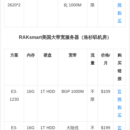
2620*2
化 1000M
限
网
购
买
RAKsmart美国大带宽服务器（洛杉矶机房）
方案
内存
硬盘
宽带
流
价格/
购
量
月
买
链
接
E3-
16G
1T HDD
BGP 1000M
不
$109
官
1230
限
网
购
买
E3-
16G
1T HDD
大陆优
不
$199
官