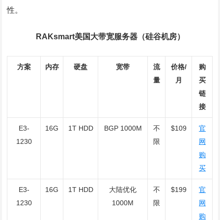
性。
RAKsmart美国大带宽服务器（硅谷机房）
方案
内存
硬盘
宽带
流
价格/
购
量
月
买
链
接
E3-
16G
1T HDD
BGP 1000M
不
$109
官
1230
限
网
购
买
E3-
16G
1T HDD
大陆优化
不
$199
官
1230
1000M
限
网
购