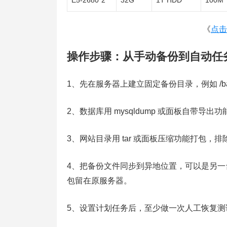
E5-2680*2
32G
1T HDD
100M
《
点击
操作步骤：从手动备份到自动任
1、先在服务器上建立固定备份目录，例如 /backu
2、数据库用 mysqldump 或面板自带导出功
3、网站目录用 tar 或面板压缩功能打包
4、把备份文件同步到异地位置，可以是另一台
包留在原服务器。
5、设置计划任务后，至少做一次人工恢复