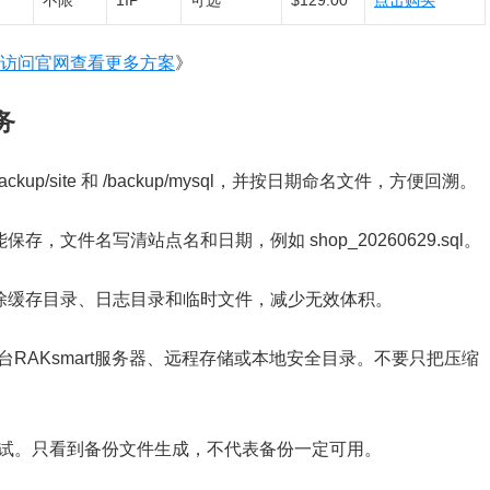
不限
1IP
可选
$129.00
点击购买
访问官网查看更多方案
》
务
p/site 和 /backup/mysql，并按日期命名文件，方便回溯。
能保存，文件名写清站点名和日期，例如 shop_20260629.sql。
，排除缓存目录、日志目录和临时文件，减少无效体积。
RAKsmart服务器、远程存储或本地安全目录。不要只把压缩
测试。只看到备份文件生成，不代表备份一定可用。