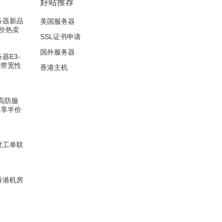
好站推荐
服务器新品
美国服务器
低价热卖
SSL证书申请
国外服务器
务器E3-
化带宽性
香港主机
/高防服
月享半价
器发工单联
t香港机房