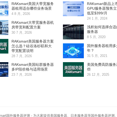
RAKsmart美国大带宽服务
RAKsmart新品上
器租用适合哪些业务场景
GPU服务器预售立减
低至$399/月
4 8 月, 2026
24 1 月, 2024
RAKsmart大带宽服务器机
浅析如何选择合适
房带宽和配置方案
服务器
30 7 月, 2026
8 5 月, 2020
RAKsmart美国服务器方案
国外服务器租用多
怎么选？硅谷洛杉矶和大
年？
带宽配置说明
31 5 月, 2021
28 7 月, 2026
RAKsmart美国站群服务器
美国免费高防服务
多IP段价格与适用场景
些
23 7 月, 2026
26 12 月, 2025
smart国外服务器评测
- 为大家提供美国服务器、日本服务器等国外服务器评测