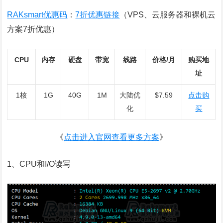
RAKsmart优惠码
：
7折优惠链接
（VPS、云服务器和裸机云
方案7折优惠）
CPU
内存
硬盘
带宽
线路
价格/月
购买地
址
1核
1G
40G
1M
大陆优
$7.59
点击购
化
买
《
点击进入官网查看更多方案
》
1、CPU和I/O读写