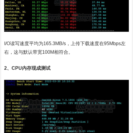
I/O读写速度平均为165.3MB/s，上传下载速度在95Mbps左
右，这与默认带宽100M相符合。
2、CPU内存现成测试