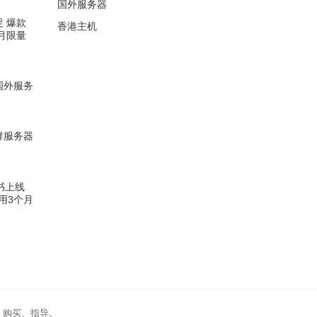
国外服务器
促 爆款
香港主机
/月限量
的国外服务
站群服务器
证书上线
用3个月
、购买、指导。