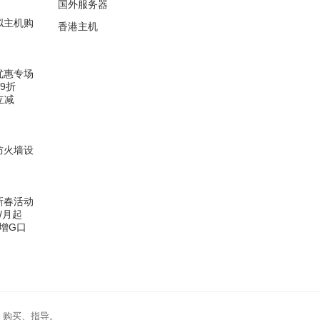
国外服务器
虚拟主机购
香港主机
务优惠专场
9折
立减
器防火墙设
器新春活动
/月起
新增G口
、购买、指导。