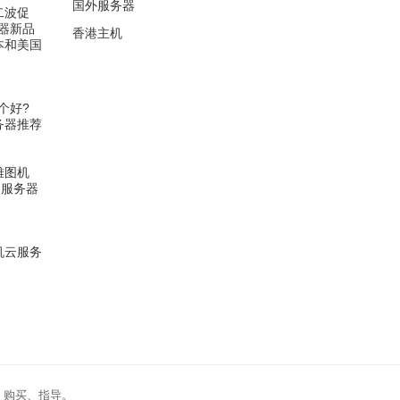
国外服务器
第二波促
器新品
香港主机
日本和美国
个好?
服务器推荐
西雅图机
云服务器
裸机云服务
、购买、指导。