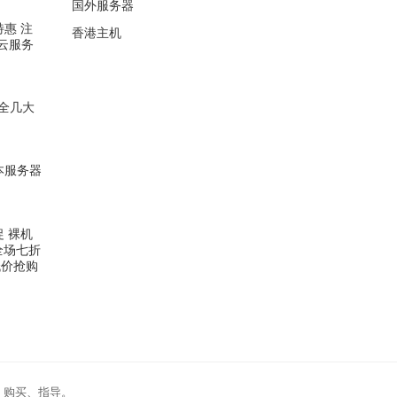
国外服务器
特惠 注
香港主机
云服务
全几大
日本服务器
促 裸机
全场七折
低价抢购
、购买、指导。