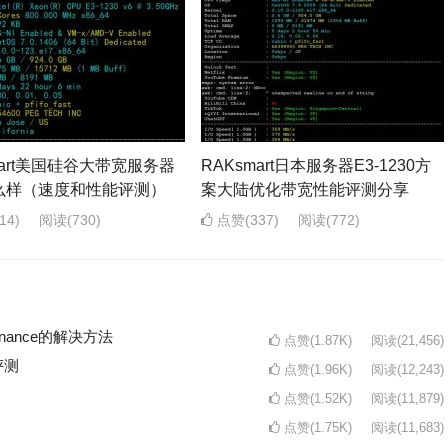
mart美国硅谷大带宽服务器
RAKsmart日本服务器E3-1230方
么样（速度和性能评测）
案大陆优化带宽性能评测分享
14)
阅读
(730)
点赞(337)
阅读
(772)
intenance的解决方法
点赞(1.87K)
阅读
(21,456)
评测
点赞(1.96K)
阅读
(12,243)
点赞(1.52K)
阅读
(11,879)
点赞(1.75K)
阅读
(11,683)