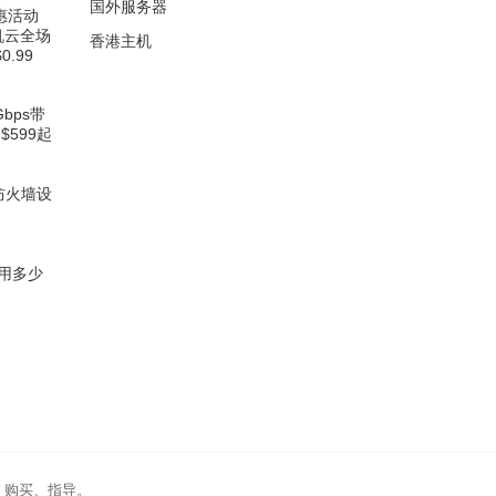
国外服务器
钜惠活动
机云全场
香港主机
0.99
Gbps带
$599起
器防火墙设
用多少
、购买、指导。