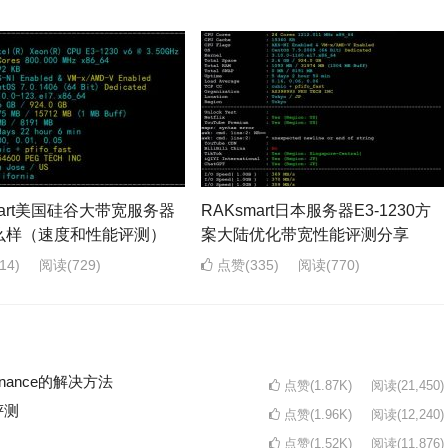
mart美国硅谷大带宽服务器
RAKsmart日本服务器E3-1230方
么样（速度和性能评测）
案大陆优化带宽性能评测分享
14)
阅读
(729)
点赞(335)
阅读
(770)
intenance的解决方法
点赞(1.87K)
阅读
(21,450)
评测
点赞(1.96K)
阅读
(12,240)
点赞(1.52K)
阅读
(11,876)