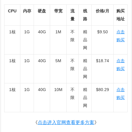
CPU
内存
硬盘
带宽
流
线
价格/月
购买
量
路
地址
1核
1G
40G
1M
不
精
$9.50
点击
限
品
购买
网
1核
1G
40G
5M
不
精
$18.74
点击
限
品
购买
网
1核
1G
40G
10M
不
精
$80.29
点击
限
品
购买
网
《
点击进入官网查看更多方案
》