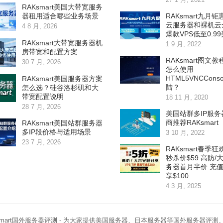
RAKsmart美国大带宽服务
RAKsmart九月
器租用适合哪些业务场景
云服务器和裸机云
4 8 月, 2026
爆款VPS低至0.9
RAKsmart大带宽服务器机
1 9 月, 2022
房带宽和配置方案
RAKsmart图文教
30 7 月, 2026
怎么使用
HTML5VNCCons
RAKsmart美国服务器方案
陆？
怎么选？硅谷洛杉矶和大
带宽配置说明
18 11 月, 2020
28 7 月, 2026
美国站群多IP服务
商推荐RAKsmart
RAKsmart美国站群服务器
多IP段价格与适用场景
3 10 月, 2022
23 7 月, 2026
RAKsmart春季狂
秒杀价$59 高防/
务器首月半价 充
享$100
4 3 月, 2025
smart国外服务器评测
- 为大家提供美国服务器、日本服务器等国外服务器评测