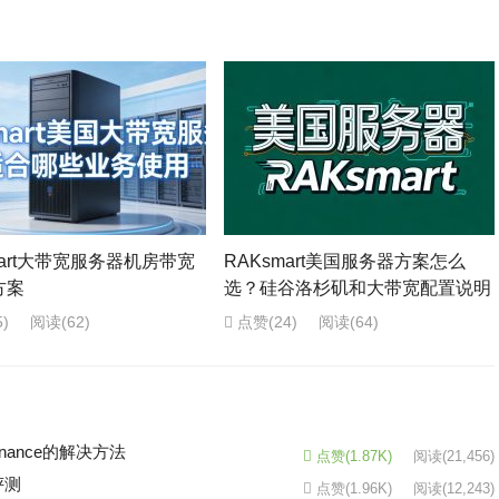
mart大带宽服务器机房带宽
RAKsmart美国服务器方案怎么
方案
选？硅谷洛杉矶和大带宽配置说明
)
阅读
(62)
点赞(24)
阅读
(64)
intenance的解决方法
点赞(1.87K)
阅读
(21,456)
评测
点赞(1.96K)
阅读
(12,243)