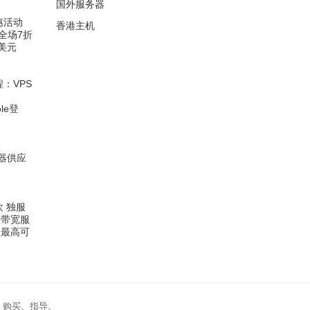
国外服务器
钜惠活动
香港主机
全场7折
9美元
程：VPS
ole登
器供应
欢 独服
大带宽服
值最高可
、购买、指导。