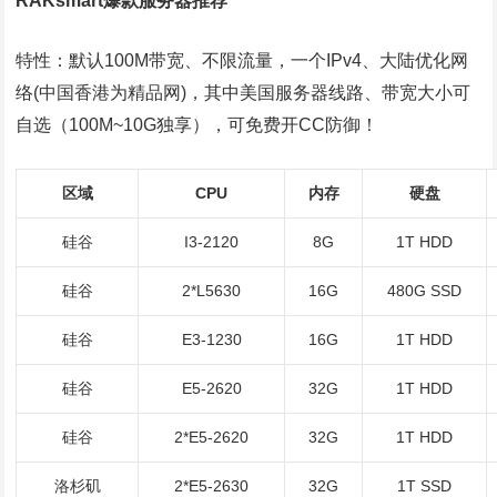
RAKsmart爆款服务器推荐
特性：默认100M带宽、不限流量，一个IPv4、大陆优化网
络(中国香港为精品网)，其中美国服务器线路、带宽大小可
自选（100M~10G独享），可免费开CC防御！
区域
CPU
内存
硬盘
硅谷
I3-2120
8G
1T HDD
硅谷
2*L5630
16G
480G SSD
硅谷
E3-1230
16G
1T HDD
硅谷
E5-2620
32G
1T HDD
硅谷
2*E5-2620
32G
1T HDD
洛杉矶
2*E5-2630
32G
1T SSD