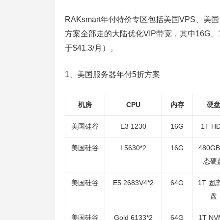
RAKsmart年付特价专区包括美国VPS
方案全部走的大陆优化VIP带宽，其中16G、1T 
于$41.3/月）。
1、美国服务器年付5折方案
机房
CPU
内存
硬
美国硅谷
E3 1230
16G
1T H
美国硅谷
L5630*2
16G
480GB
态硬
美国硅谷
E5 2683V4*2
64G
1T 固
盘
美国硅谷
Gold 6133*2
64G
1T NV