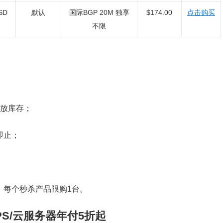
SD
默认
国际BGP 20M 独享
$174.00
点击购买
不限
开放库存；
即止；
买，每个秒杀产品限购1台。
VPS/云服务器年付5折起