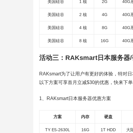
美国硅谷
1 核
2G
40G
美国硅谷
2 核
4G
40G
美国硅谷
4 核
8G
40G
美国硅谷
8 核
16G
40G
活动三：RAKsmart日本服务器
RAKsmart为了让用户有更好的体验，特
以下方案可享首月立减$30的优惠，快来下
1、RAKsmart日本服务器优惠方案
方案
内存
硬盘
TY E5-2630L
16G
1T HDD
大陆