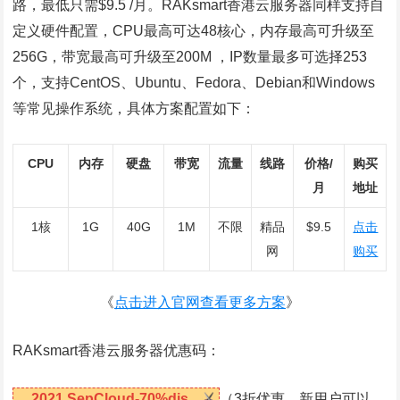
路，最低只需$9.5 /月。RAKsmart香港云服务器同样支持自
定义硬件配置，CPU最高可达48核心，内存最高可升级至
256G，带宽最高可升级至200M ，IP数量最多可选择253
个，支持CentOS、Ubuntu、Fedora、Debian和Windows
等常见操作系统，具体方案配置如下：
CPU
内存
硬盘
带宽
流量
线路
价格/
购买
月
地址
1核
1G
40G
1M
不限
精品
$9.5
点击
网
购买
《
点击进入官网查看更多方案
》
RAKsmart香港云服务器优惠码：
2021.SepCloud-70%dis
（3折优惠、新用户可以